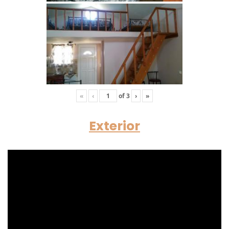
«
‹
of
3
›
»
Exterior