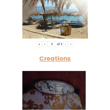
«
‹
of
3
›
»
Creations