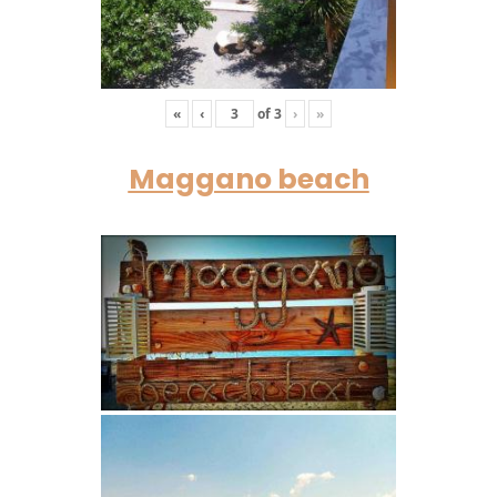
«
‹
of
3
›
»
Maggano beach