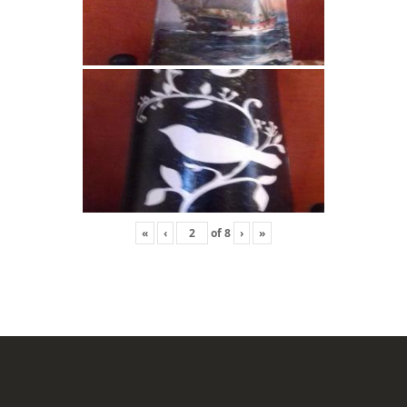
«
‹
of
8
›
»