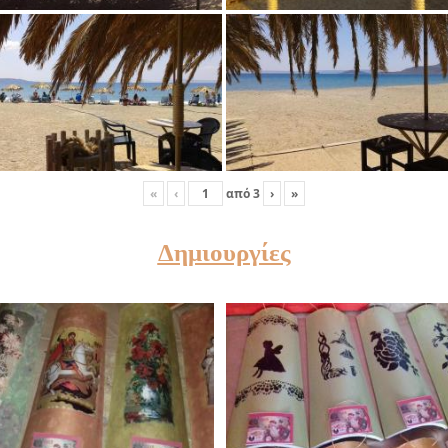
«
‹
από
3
›
»
Δημιουργίες