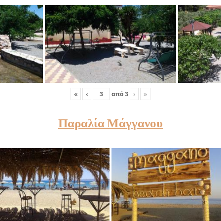
«
‹
από
3
›
»
Παραλία Μάγγανου