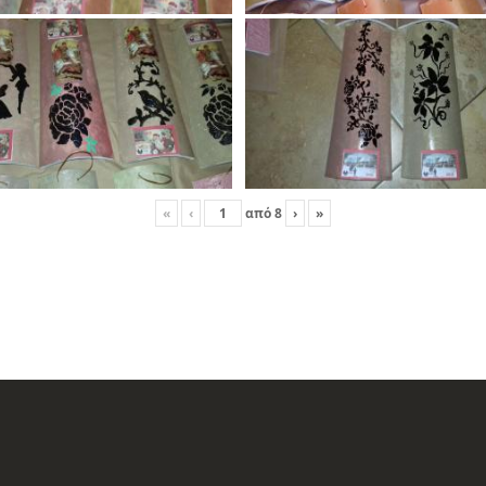
«
‹
από
8
›
»