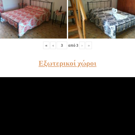
«
‹
από
3
›
»
Εξωτερικοί χώροι